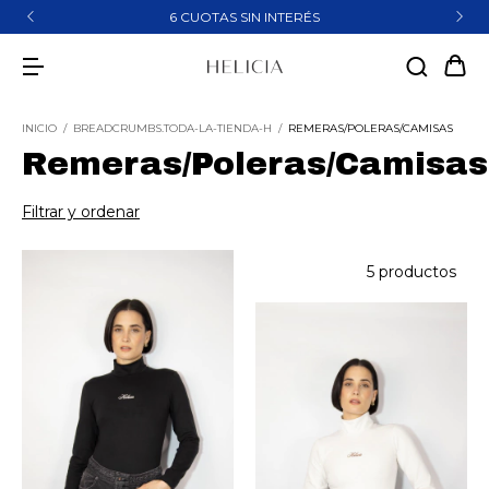
6 CUOTAS SIN INTERÉS
INICIO
/
BREADCRUMBS.TODA-LA-TIENDA-H
/
REMERAS/POLERAS/CAMISAS
Remeras/Poleras/Camisas
Filtrar y ordenar
5 productos