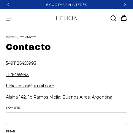
6 CUOTAS SIN INTERÉS
INICIO
/
CONTACTO
Contacto
5491126455993
1126455993
heliciabsas@gmail.com
Alsina 142, 1c Ramos Mejia; Buenos Aires, Argentina
NOMBRE
EMAIL