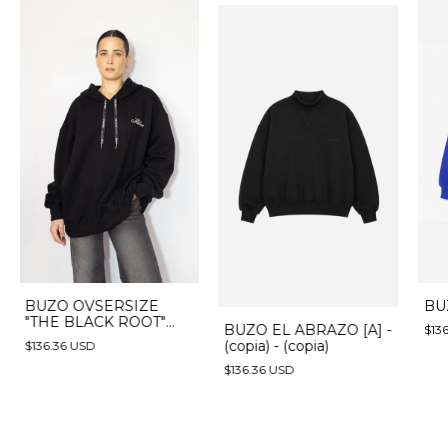
BUZO OVSERSIZE
BU
"THE BLACK ROOT"
BUZO EL ABRAZO [A] -
$13
(preventa) (copia)
(copia) - (copia)
$136.36 USD
(copia) (copia) (copia) -
(copia) - (copia) - (copia)
$136.36 USD