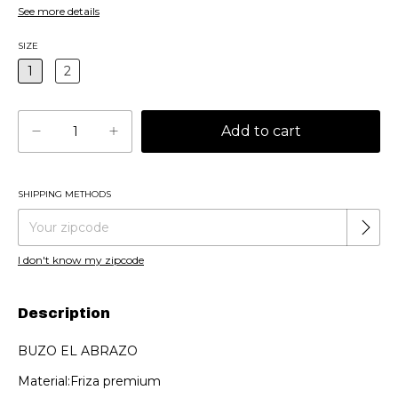
See more details
SIZE
1
2
SHIPPING METHODS
Change zipcode
Shipping for zipcode:
I don't know my zipcode
Description
BUZO EL ABRAZO
Material:Friza premium