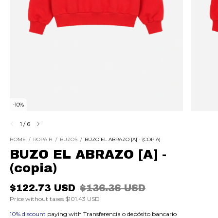
-
10
%
1
/
6
HOME
/
ROPA H
/
BUZOS
/
BUZO EL ABRAZO [A] - (COPIA)
BUZO EL ABRAZO [A] -
(copia)
$122.73 USD
$136.36 USD
Price without taxes
$101.43 USD
10% discount
paying with Transferencia o depósito bancario