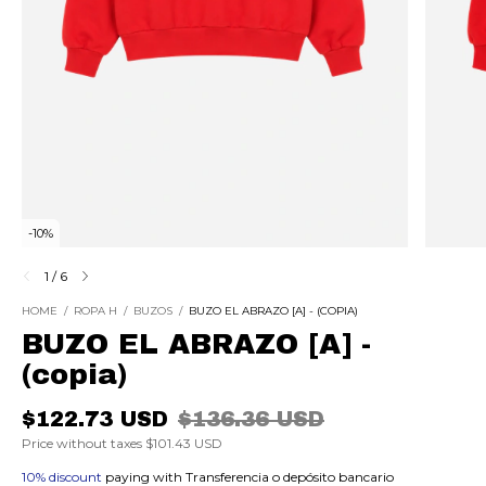
-
10
%
1
/
6
HOME
/
ROPA H
/
BUZOS
/
BUZO EL ABRAZO [A] - (COPIA)
BUZO EL ABRAZO [A] -
(copia)
$122.73 USD
$136.36 USD
Price without taxes
$101.43 USD
10% discount
paying with Transferencia o depósito bancario