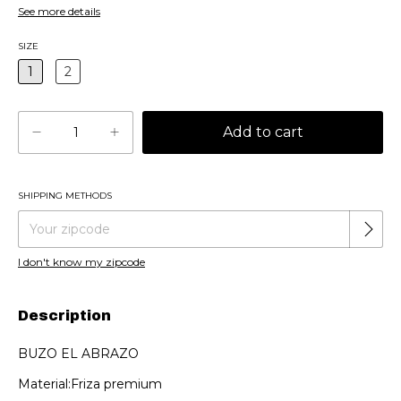
See more details
SIZE
1
2
SHIPPING METHODS
Change zipcode
Shipping for zipcode:
I don't know my zipcode
Description
BUZO EL ABRAZO
Material:Friza premium