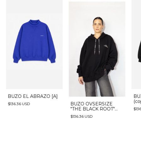
BUZO EL ABRAZO [A]
BU
(cop
BUZO OVSERSIZE
$136.36 USD
"THE BLACK ROOT"
$13
(preventa) (copia)
$136.36 USD
(copia) (copia) (copia) -
(copia) - (copia) - (copia)