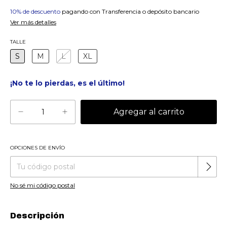
10% de descuento
pagando con Transferencia o depósito bancario
Ver más detalles
TALLE
S
M
L
XL
¡No te lo pierdas, es el último!
OPCIONES DE ENVÍO
Cambiar CP
Entregas para el CP:
No sé mi código postal
Descripción