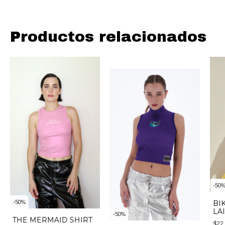
Productos relacionados
-
50
-
50
%
BI
LA
-
50
%
THE MERMAID SHIRT
$22