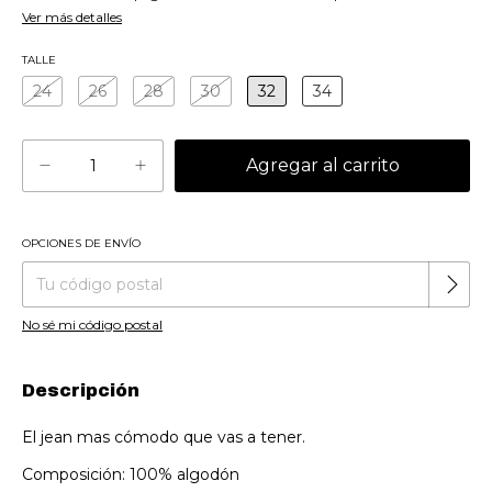
Ver más detalles
TALLE
24
26
28
30
32
34
OPCIONES DE ENVÍO
Cambiar CP
Entregas para el CP:
No sé mi código postal
Descripción
El jean mas cómodo que vas a tener.
Composición: 100% algodón