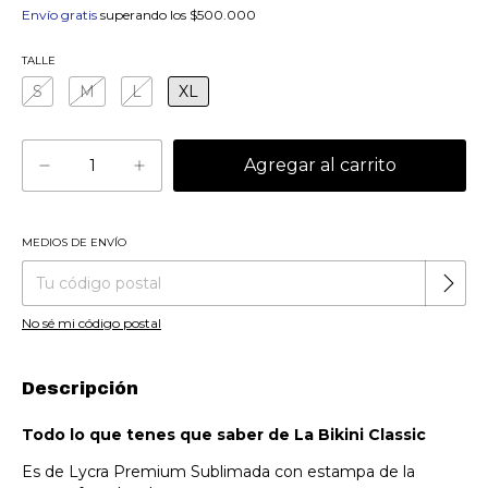
Envío gratis
superando los
$500.000
TALLE
S
M
L
XL
MEDIOS DE ENVÍO
Cambiar CP
Entregas para el CP:
No sé mi código postal
Descripción
Todo lo que tenes que saber de La Bikini Classic
Es de Lycra Premium Sublimada con estampa de la