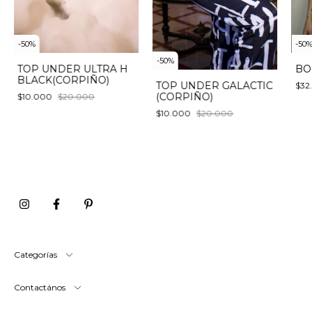
-
50
%
-
50
-
50
%
TOP UNDER ULTRA H
BO
BLACK(CORPIÑO)
TOP UNDER GALACTIC
$32
(CORPIÑO)
$10.000
$20.000
$10.000
$20.000
Categorías
Contactános