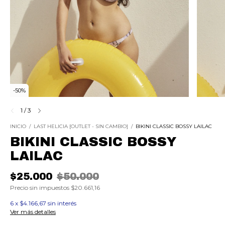
-
50
%
1
/
3
INICIO
/
LAST HELICIA [OUTLET - SIN CAMBIO]
/
BIKINI CLASSIC BOSSY LAILAC
BIKINI CLASSIC BOSSY
LAILAC
$25.000
$50.000
Precio sin impuestos
$20.661,16
6
x
$4.166,67
sin interés
Ver más detalles