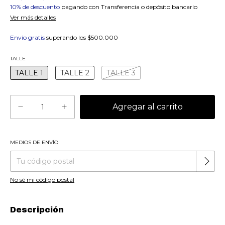
10% de descuento
pagando con Transferencia o depósito bancario
Ver más detalles
Envío gratis
superando los
$500.000
TALLE
TALLE 1
TALLE 2
TALLE 3
MEDIOS DE ENVÍO
Cambiar CP
Entregas para el CP:
No sé mi código postal
Descripción