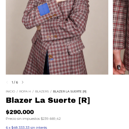
1
/
6
INICIO
/
ROPA H
/
BLAZERS
/
BLAZER LA SUERTE [R]
Blazer La Suerte [R]
$290.000
Precio sin impuestos
$239.669,42
6
x
$48.333,33
sin interés