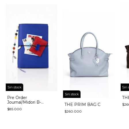
Sin stock
Sin 
Sin stock
Pre Order
TH
Journal/Midori B-
THE PRIM BAG C
$26
edición limitada (leer
$85.000
descripción)
$260.000