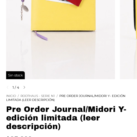
Sin stock
1
/
4
INICIO
/
ROOTHAUS - SERIE N1
/
PRE ORDER JOURNAL/MIDORI Y- EDICIÓN
LIMITADA (LEER DESCRIPCIÓN)
Pre Order Journal/Midori Y-
edición limitada (leer
descripción)