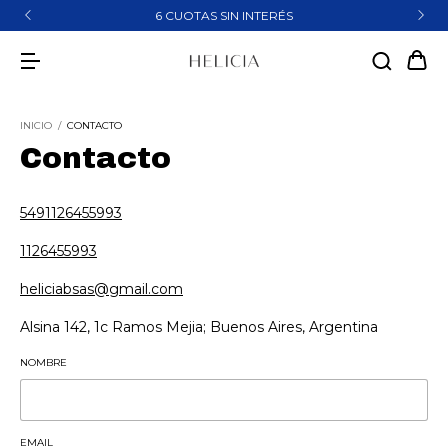
6 CUOTAS SIN INTERÉS
INICIO
/
CONTACTO
Contacto
5491126455993
1126455993
heliciabsas@gmail.com
Alsina 142, 1c Ramos Mejia; Buenos Aires, Argentina
NOMBRE
EMAIL