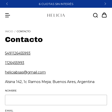
6 CUOTAS SIN INTERÉS
INICIO
/
CONTACTO
Contacto
5491126455993
1126455993
heliciabsas@gmail.com
Alsina 142, 1c Ramos Mejia; Buenos Aires, Argentina
NOMBRE
EMAIL