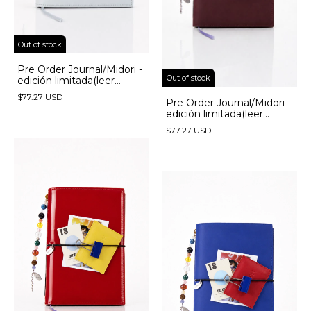
Out of stock
Pre Order Journal/Midori -
Out of stock
edición limitada(leer
descripción) - (copia) -
$77.27 USD
(copia) - (copia) - (copia)
Pre Order Journal/Midori -
edición limitada(leer
descripción) - (copia) -
$77.27 USD
(copia) - (copia)