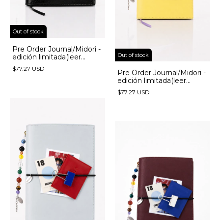
Out of stock
Pre Order Journal/Midori -
Out of stock
edición limitada(leer
descripción) - (copia) -
$77.27 USD
(copia) - (copia) - (copia) -
Pre Order Journal/Midori -
(copia) - (copia)
edición limitada(leer
descripción) - (copia) -
$77.27 USD
(copia) - (copia) - (copia) -
(copia)