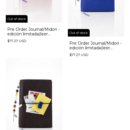
Out of stock
Pre Order Journal/Midori -
Out of stock
edición limitada(leer
descripción) - (copia) -
$77.27 USD
(copia)
Pre Order Journal/Midori -
edición limitada(leer
descripción) - (copia)
$77.27 USD