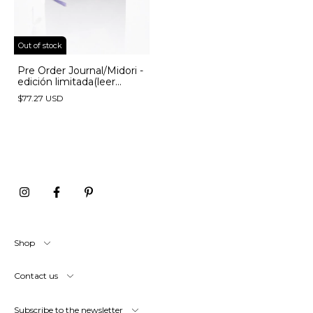
Out of stock
Pre Order Journal/Midori -
edición limitada(leer
descripción)
$77.27 USD
Shop
Contact us
Subscribe to the newsletter