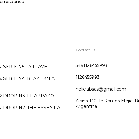
orresponda
Contact us
5491126455993
 SERIE N5 LA LLAVE
1126455993
 SERIE N4. BLAZER "LA
heliciabsas@gmail.com
: DROP N3. EL ABRAZO
Alsina 142, 1c Ramos Mejia; B
Argentina
 DROP N2. THE ESSENTIAL