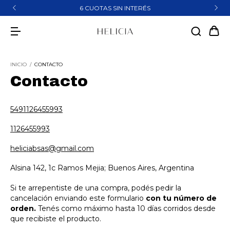
6 CUOTAS SIN INTERÉS
INICIO
/
CONTACTO
Contacto
5491126455993
1126455993
heliciabsas@gmail.com
Alsina 142, 1c Ramos Mejia; Buenos Aires, Argentina
Si te arrepentiste de una compra, podés pedir la
cancelación enviando este formulario
con tu número de
orden.
Tenés como máximo hasta 10 días corridos desde
que recibiste el producto.