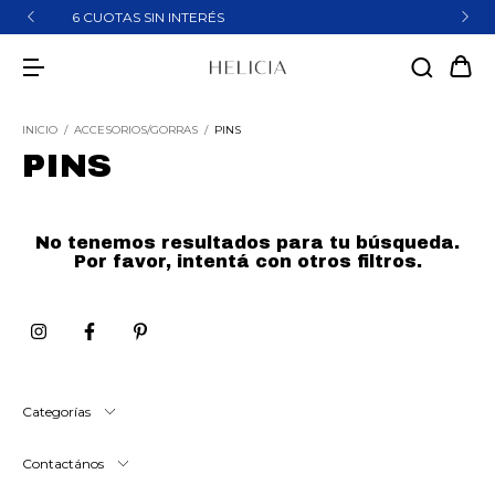
10% OFF CON TRANSFERENCIA
INICIO
/
ACCESORIOS/GORRAS
/
PINS
PINS
No tenemos resultados para tu búsqueda.
Por favor, intentá con otros filtros.
Categorías
Contactános