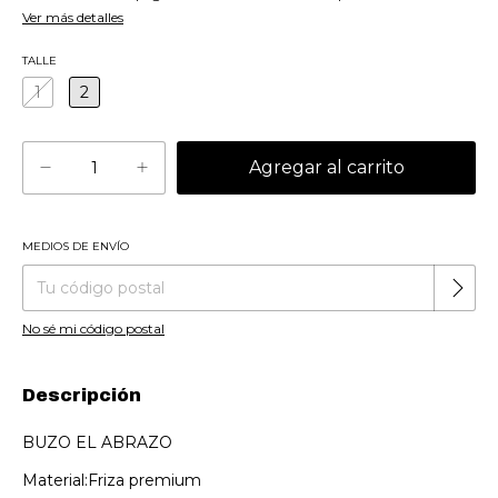
Ver más detalles
TALLE
1
2
MEDIOS DE ENVÍO
Cambiar CP
Entregas para el CP:
No sé mi código postal
Descripción
BUZO EL ABRAZO
Material:Friza premium