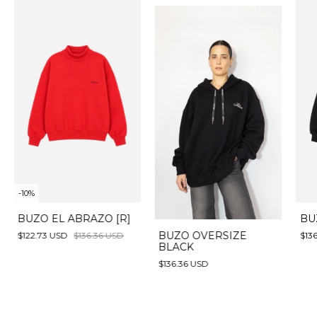
-
10
%
BUZO EL ABRAZO [R]
BU
BUZO OVERSIZE
$122.73 USD
$136.36 USD
$13
BLACK
$136.36 USD